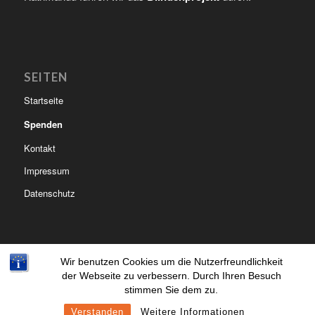
SEITEN
Startseite
Spenden
Kontakt
Impressum
Datenschutz
Wir benutzen Cookies um die Nutzerfreundlichkeit
der Webseite zu verbessern. Durch Ihren Besuch
© Copyright - Kinderhilfe Nepal Mitterfels | created by
lupographics.de
stimmen Sie dem zu.
Startseite
Spenden
Kontakt
Impressum
Datenschutz
Verstanden
Weitere Informationen