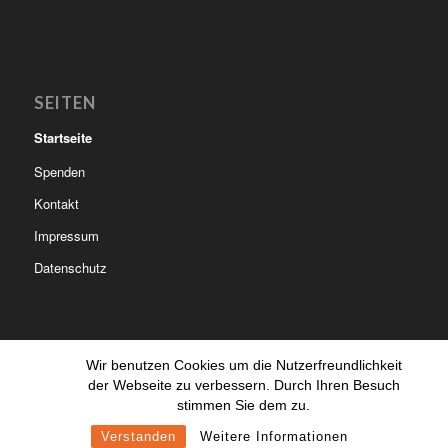
SEITEN
Startseite
Spenden
Kontakt
Impressum
Datenschutz
Wir benutzen Cookies um die Nutzerfreundlichkeit
der Webseite zu verbessern. Durch Ihren Besuch
© Copyright - Kinderhilfe Nepal Mitterfels | created by
lupographics.de
stimmen Sie dem zu.
Startseite
Spenden
Kontakt
Impressum
Datenschutz
Verstanden
Weitere Informationen