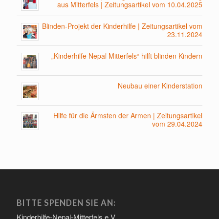
aus Mitterfels | Zeitungsartikel vom 10.04.2025
Blinden-Projekt der Kinderhilfe | Zeitungsartikel vom
23.11.2024
„Kinderhilfe Nepal Mitterfels“ hilft blinden Kindern
Neubau einer Kinderstation
Hilfe für die Ärmsten der Armen | Zeitungsartikel
vom 29.04.2024
BITTE SPENDEN SIE AN:
Kinderhilfe-Nepal-Mitterfels e.V.