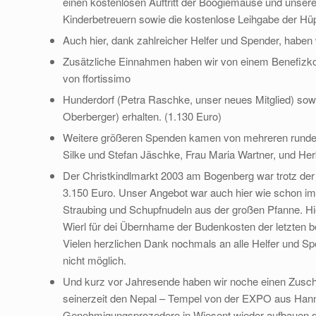
einen kostenlosen Auftritt der Boogiemäuse und unsere
Kinderbetreuern sowie die kostenlose Leihgabe der Hüp
Auch hier, dank zahlreicher Helfer und Spender, haben w
Zusätzliche Einnahmen haben wir von einem Benefizkonz
von ffortissimo
Hunderdorf (Petra Raschke, unser neues Mitglied) sow
Oberberger) erhalten. (1.130 Euro)
Weitere größeren Spenden kamen von mehreren runden
Silke und Stefan Jäschke, Frau Maria Wartner, und H
Der Christkindlmarkt 2003 am Bogenberg war trotz der
3.150 Euro. Unser Angebot war auch hier wie schon im
Straubing und Schupfnudeln aus der großen Pfanne. Hie
Wierl für dei Übernhame der Budenkosten der letzten 
Vielen herzlichen Dank nochmals an alle Helfer und Sp
nicht möglich.
Und kurz vor Jahresende haben wir noche einen Zuschus
seinerzeit den Nepal – Tempel von der EXPO aus Hann
Genehmigungsprozedere in Wiesent wieder aufbauen d