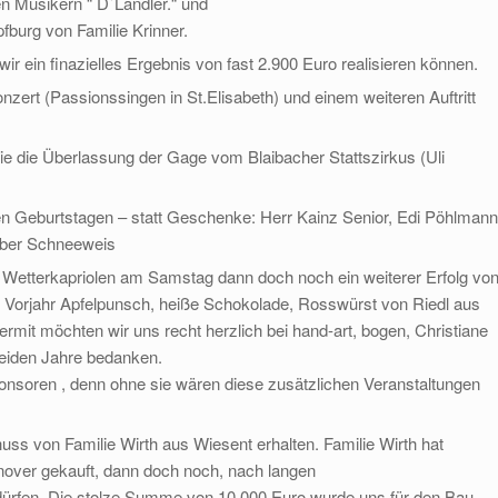
n Musikern “ D`Landler.“ und
fburg von Familie Krinner.
ir ein finazielles Ergebnis von fast 2.900 Euro realisieren können.
ert (Passionssingen in St.Elisabeth) und einem weiteren Auftritt
ie die Überlassung der Gage vom Blaibacher Stattszirkus (Uli
 Geburtstagen – statt Geschenke: Herr Kainz Senior, Edi Pöhlmann
erber Schneeweis
 Wetterkapriolen am Samstag dann doch noch ein weiterer Erfolg vo
 Vorjahr Apfelpunsch, heiße Schokolade, Rosswürst von Riedl aus
rmit möchten wir uns recht herzlich bei hand-art, bogen, Christiane
beiden Jahre bedanken.
onsoren , denn ohne sie wären diese zusätzlichen Veranstaltungen
s von Familie Wirth aus Wiesent erhalten. Familie Wirth hat
over gekauft, dann doch noch, nach langen
ürfen. Die stolze Summe von 10.000 Euro wurde uns für den Bau