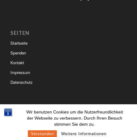
SEITEN
Startseite
Spenden
Kontakt
Impressum
Datenschutz
Wir benutzen Cookies um die Nutzerfreundlichkeit
der Webseite zu verbessern. Durch Ihren Besuch
© Copyright - Kinderhilfe Nepal Mitterfels | created by
lupographics.de
stimmen Sie dem zu.
Startseite
Spenden
Kontakt
Impressum
Datenschutz
Verstanden
Weitere Informationen